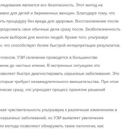
ледования является его безопасность. Этот метод не
ажно для детей и беременных женщин. Благодаря тому, что
ть процедуру без вреда для здоровья. Восстановление после
продолжать свои обычные дела сразу после. Безболезненность
ным выбором для многих людей. Кроме того, ультразвук
, что способствует более быстрой интерпретации результатов.
о плюсов. УЗИ селезенки проводятся в большинстве
ник до частных клиник. В экстренных ситуациях это
позволяет быстро диагностировать серьезные заболевания. Это
оторые требуют незамедлительного вмешательства. При этом
ически сразу, что упрощает процесс принятия решений
я чувствительность ультразвука к различным изменениям в
 серьезных заболеваний, но УЗИ выявляет увеличение
и метода позволяют обнаружить такие патологии, как: