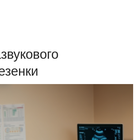
звукового
езенки