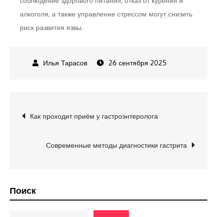
соблюдение здорового питания, отказ от курения и
алкоголя, а также управление стрессом могут снизить
риск развития язвы.
26 сентября 2025
Навигация
Как проходит приём у гастроэнтеролога
по
Современные методы диагностики гастрита
записям
Поиск